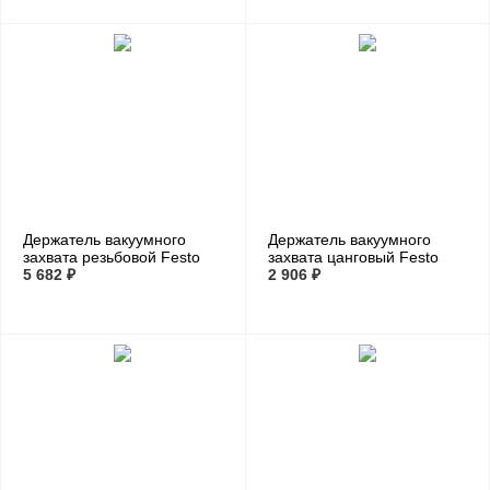
Держатель вакуумного
Держатель вакуумного
захвата резьбовой Festo
захвата цанговый Festo
ESH-HF-4-M14X1
5 682 ₽
ESH-HA-1-QS
2 906 ₽