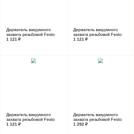
Держатель вакуумного
Держатель вакуумного
захвата резьбовой Festo
захвата резьбовой Festo
ESH-HE-2-M5
1 121 ₽
ESH-HE-3-G1/8
1 121 ₽
Держатель вакуумного
Держатель вакуумного
захвата резьбовой Festo
захвата резьбовой Festo
ESH-HE-4-G1/8
1 121 ₽
ESH-HE-5-G1/4
1 292 ₽