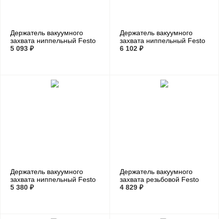
Держатель вакуумного
Держатель вакуумного
захвата ниппельный Festo
захвата ниппельный Festo
ESH-HC-3-PK
5 093 ₽
ESH-HCL-4-PK
6 102 ₽
Держатель вакуумного
Держатель вакуумного
захвата ниппельный Festo
захвата резьбовой Festo
ESH-HD-4-PK
5 380 ₽
ESH-HA-5-G
4 829 ₽