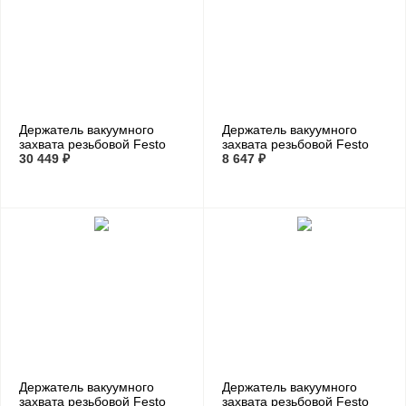
Держатель вакуумного
Держатель вакуумного
захвата резьбовой Festo
захвата резьбовой Festo
ESH-HCL-6-G
30 449 ₽
ESH-HD-5-G
8 647 ₽
Держатель вакуумного
Держатель вакуумного
захвата резьбовой Festo
захвата резьбовой Festo