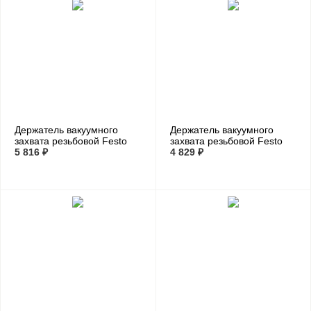
Держатель вакуумного
Держатель вакуумного
захвата резьбовой Festo
захвата резьбовой Festo
ESH-HA-6-G
5 816 ₽
ESH-HB-5-G
4 829 ₽