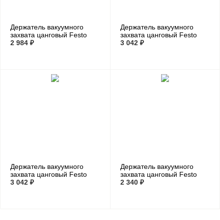
Держатель вакуумного
Держатель вакуумного
захвата цанговый Festo
захвата цанговый Festo
ESH-HA-2-QS
2 984 ₽
ESH-HA-3-QS
3 042 ₽
Держатель вакуумного
Держатель вакуумного
захвата цанговый Festo
захвата цанговый Festo
ESH-HA-4-QS
3 042 ₽
ESH-HB-1-QS
2 340 ₽