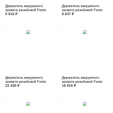
Держатель вакуумного
Держатель вакуумного
захвата резьбовой Festo
захвата резьбовой Festo
ESH-HB-6-G
5 816 ₽
ESH-HC-5-G
8 647 ₽
Держатель вакуумного
Держатель вакуумного
захвата резьбовой Festo
захвата резьбовой Festo
ESH-HC-6-G
22 430 ₽
ESH-HCL-5-G
18 916 ₽