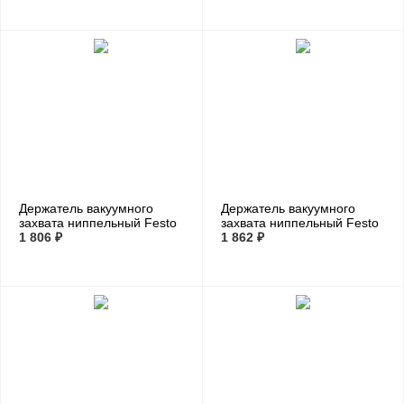
Держатель вакуумного
Держатель вакуумного
захвата ниппельный Festo
захвата ниппельный Festo
ESH-HB-2-PK
1 806 ₽
ESH-HB-4-PK
1 862 ₽