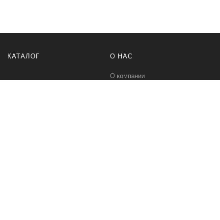
КАТАЛОГ
О НАС
О компании
Контакты
ПОМОЩЬ
МЫ В СЕТИ
Политика безопасности
Вконтакте
Условия соглашения
Телеграм канал
Qwind- интернет-магазин промышленного оборудования и средств
для автоматизации технологических процессов.