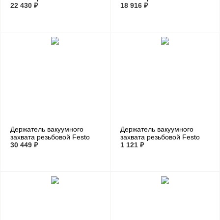
ESH-HD-6-G
22 430 ₽
ESH-HDL-5-G
18 916 ₽
Держатель вакуумного
Держатель вакуумного
захвата резьбовой Festo
захвата резьбовой Festo
ESH-HDL-6-G
30 449 ₽
ESH-HE-1-M3
1 121 ₽