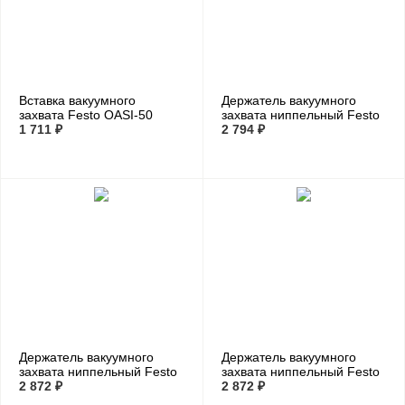
Вставка вакуумного
Держатель вакуумного
захвата Festo OASI-50
захвата ниппельный Festo
(комплект 5 шт)
1 711 ₽
ESH-HA-2-PK
2 794 ₽
Держатель вакуумного
Держатель вакуумного
захвата ниппельный Festo
захвата ниппельный Festo
ESH-HA-3-PK
2 872 ₽
ESH-HA-4-PK
2 872 ₽