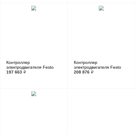
Контроллер
Контроллер
электродвигателя Festo
электродвигателя Festo
CMMP-AS-C2-3A-M3
197 663 ₽
CMMP-AS-C5-3A-M0
208 876 ₽