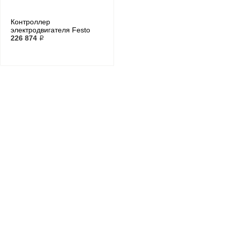
Контроллер
электродвигателя Festo
CMMP-AS-C5-3A-M3
226 874 ₽