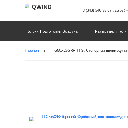
8 (343) 346-35-57
\
sales@q
Блоки Подготовки Воздуха
Распределители
Датчики
Захваты
Двигатели И Конт
Пневмоострова
Программное Обеспечение
Главная
TTG50X25SRF TTG: Стопорный пневмоцилинд
Motion Terminal
Системы Перемещения
Техника Непрерывных Процессов
Электром