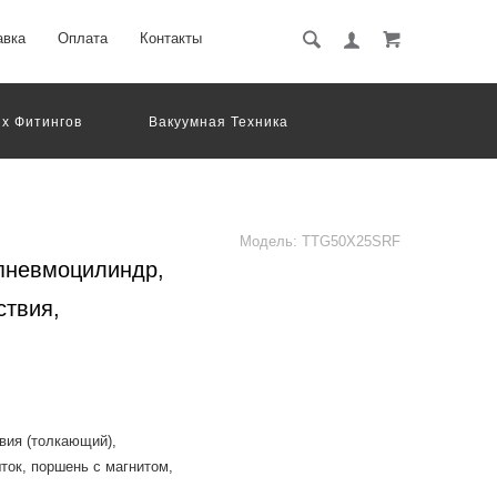
авка
Оплата
Контакты
х Фитингов
Вакуумная Техника
вматическое Оборудование
Система Обработки Изображений
Электрические Соединения
Модель:
TTG50X25SRF
пневмоцилиндр,
ствия,
вия (толкающий),
ток, поршень с магнитом,