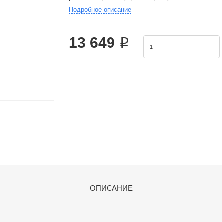
Подробное описание
Product Features: 1.JIS standard is implemented.2.W
effec
13 649 ₽
ОПИСАНИЕ