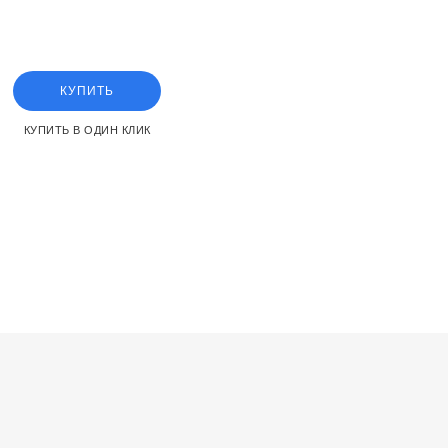
idening the piston rod can
КУПИТЬ
КУПИТЬ В ОДИН КЛИК