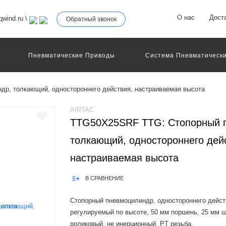
О нас
Дост
wind.ru
\
Обратный звонок
Пневматические Приводы
Система Пневматически
роллеры
Общие Детали И Узлы Машин
Другое Пне
Серво-Пневматические Системы Позиционирования
р, толкающий, одностороннего действия, настраиваемая высота
Технология Управления
Электрические Приводы
еханическое Оборудование
AIRTAC
TTG50X25SRF TTG: Стопорный 
толкающий, одностороннего дей
настраиваемая высота
В СРАВНЕНИЕ
Стопорный пневмоцилиндр, одностороннего дейст
регулируемый по высоте, 50 мм поршень, 25 мм ш
роликовый, не инерционный, PT резьба.