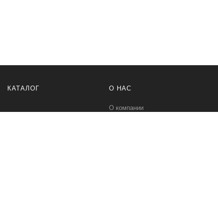
КАТАЛОГ
О НАС
О компании
Контакты
ПОМОЩЬ
МЫ В СЕТИ
Политика безопасности
Вконтакте
Условия соглашения
Телеграм канал