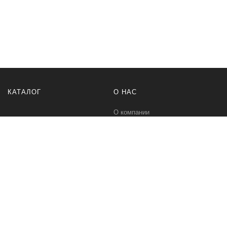
КАТАЛОГ
О НАС
О компании
Контакты
ПОМОЩЬ
МЫ В СЕТИ
Политика безопасности
Вконтакте
Условия соглашения
Телеграм канал