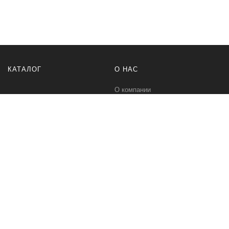
КАТАЛОГ
О НАС
О компании
Контакты
ПОМОЩЬ
МЫ В СЕТИ
Политика безопасности
Вконтакте
Условия соглашения
Телеграм канал
Qwind- интернет-магазин промышленного оборудования и средств