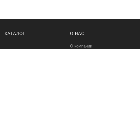
КАТАЛОГ
О НАС
О компании
Контакты
ПОМОЩЬ
МЫ В СЕТИ
Политика безопасности
Вконтакте
Условия соглашения
Телеграм канал
Qwind- интернет-магазин промышленного оборудования и средств
для автоматизации технологических процессов.