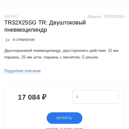
AIRTAC
Модель:
TR32X25SG
TR32X25SG TR: Двуштоковый
пневмоцилиндр
В СРАВНЕНИЕ
Двухпоршневой пневмоцилиндр, двустороннего действия, 32 мм
поршень, 25 мм шток, поршень с магнитом, G резьба
Airtac TR cylinders are a functional replacement for the SMC CXS
Подробное описание
series cylinders.Product Features: 1.JIS standard is implemented.2.The
non-rotat
17 084 ₽
КУПИТЬ