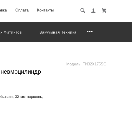
авка
Оплата
Контакты
х Фитингов
Вакуумная Техника
Модель:
TN32X175SG
пневмоцилиндр
йствия, 32 мм поршень,
mented.2.Embedded
e. 3.It has good resist