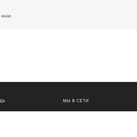
 resist
ЩЬ
МЫ В СЕТИ
а безопасности
Вконтакте
я соглашения
Телеграм канал