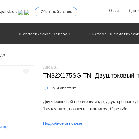
О нас
Дост
wind.ru
\
Обратный звонок
Пневматические Приводы
Система Пневматически
ндр
AIRTAC
TN32X175SG TN: Двуштоковый 
В СРАВНЕНИЕ
Двухпоршневой пневмоцилиндр, двустороннего де
175 мм шток, поршень с магнитом, G резьба
Product Features: 1.Enterprises standard is imple
Подробное описание
installation and fixation mode saves installation spac