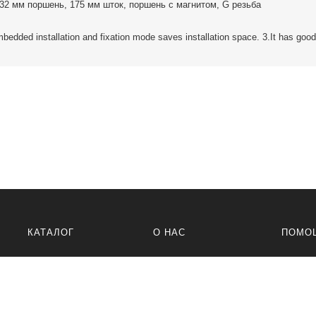
32 мм поршень, 175 мм шток, поршень с магнитом, G резьба
edded installation and fixation mode saves installation space. 3.It has good
КАТАЛОГ
О НАС
ПОМО
О компании
Политик
Контакты
Услови