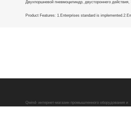
Двухпоршневой пневмоцилиндр, двустороннего действия, 
Product Features: 1.Enterprises standard is implemented.2.Emb
Qwind- интернет-магазин промышленного оборудования и
средств для автоматизации технологических процессов.
© 2020—2024 LLC «Qwind». Сделали
СИБИРЯКИ