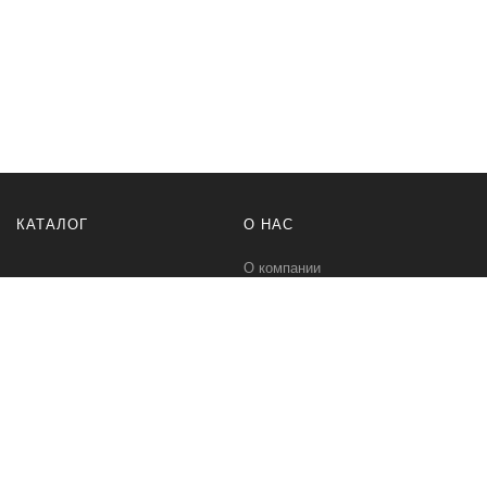
КАТАЛОГ
О НАС
О компании
Контакты
ПОМОЩЬ
МЫ В СЕТИ
Политика безопасности
Вконтакте
Условия соглашения
Телеграм канал