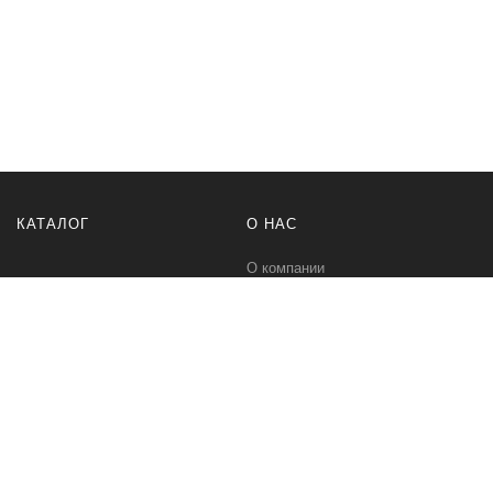
КАТАЛОГ
О НАС
О компании
Контакты
ПОМОЩЬ
МЫ В СЕТИ
Политика безопасности
Вконтакте
Условия соглашения
Телеграм канал