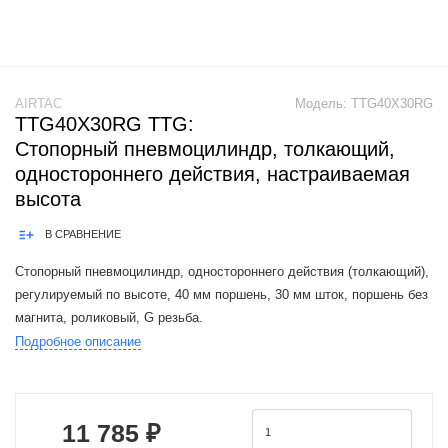
AIRTAC
Модель:
TTG40X30RG
TTG40X30RG TTG:
Стопорный пневмоцилиндр, толкающий,
одностороннего действия, настраиваемая
высота
В СРАВНЕНИЕ
Стопорный пневмоцилиндр, одностороннего действия (толкающий),
регулируемый по высоте, 40 мм поршень, 30 мм шток, поршень без
магнита, роликовый, G резьба.
Подробное описание
Product Features: 1.JIS standard is implemented.2.Widening the piston
rod can effectively improve
11 785 ₽