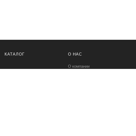
КАТАЛОГ
О НАС
О компании
Контакты
ПОМОЩЬ
МЫ В СЕТИ
Политика безопасности
Вконтакте
Условия соглашения
Телеграм канал