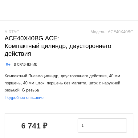
AIRTAC
Модель:
ACE40X40BG
ACE40X40BG ACE:
Компактный цилиндр, двустороннего
действия
В СРАВНЕНИЕ
Компактный Пневмоцилиндр, двустороннего действия, 40 мм
поршень, 40 мм шток, поршень без магнита, шток с наружней
резьбой, G резьба
Подробное описание
Product Features:1.In accordance with ISO21287 standard, the
mounting size is vogue.2.The cylinder body connects with the
6 741 ₽