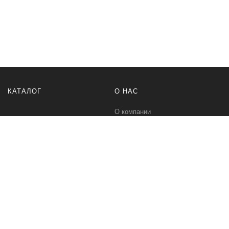
КАТАЛОГ
О НАС
О компании
Контакты
ПОМОЩЬ
МЫ В СЕТИ
Политика безопасности
Вконтакте
Условия соглашения
Телеграм канал