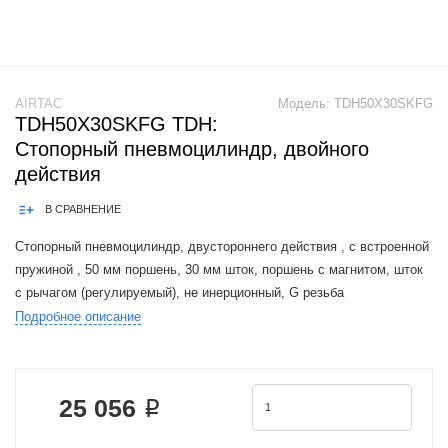
AIRTAC
Модель:
TDH50X30SKFG
TDH50X30SKFG TDH:
Стопорный пневмоцилиндр, двойного
действия
В СРАВНЕНИЕ
Стопорный пневмоцилиндр, двустороннего действия , с встроенной
пружиной , 50 мм поршень, 30 мм шток, поршень с магнитом, шток
с рычагом (регулируемый), не инерционный, G резьба
Подробное описание
Product Features: 1.JIS standard is implemented.2.Widening the piston
rod can
25 056 ₽