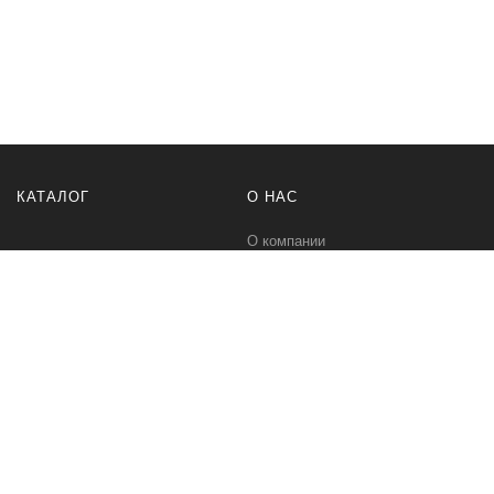
КАТАЛОГ
О НАС
О компании
Контакты
ПОМОЩЬ
МЫ В СЕТИ
Политика безопасности
Вконтакте
Условия соглашения
Телеграм канал