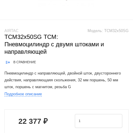
AIRTAC
Модель:
TCM32x50SG
TCM32x50SG TCM:
Пневмоцилиндр с двумя штоками и
направляющей
В СРАВНЕНИЕ
Пневмоцилиндр с направляющей, двойной шток, двустороннего
действия, направляющаяя скольжения, 32 мм поршень, 50 мм
шток, поршень с магнитом, резьба G
Подробное описание
Airtac TCM cylinders are a functional replacement for the SMC MGPM
series cylinders.Product Feature: 1.J
22 377 ₽