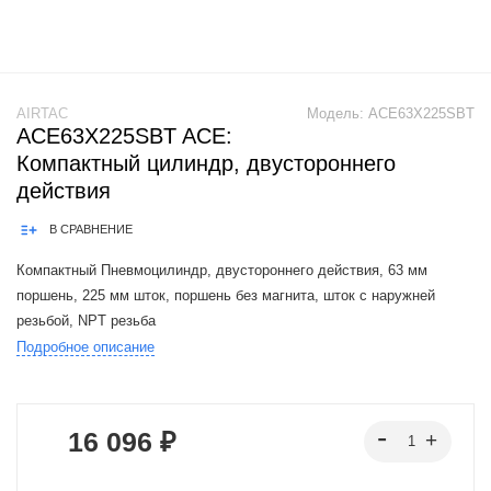
AIRTAC
Модель:
ACE63X225SBT
ACE63X225SBT ACE:
Компактный цилиндр, двустороннего
действия
В СРАВНЕНИЕ
Компактный Пневмоцилиндр, двустороннего действия, 63 мм
поршень, 225 мм шток, поршень без магнита, шток с наружней
резьбой, NPT резьба
Подробное описание
Product Features:1.In accordance with ISO21287 standard, the
mounting size is vogue.2.The cylinder body connects with t
16 096 ₽