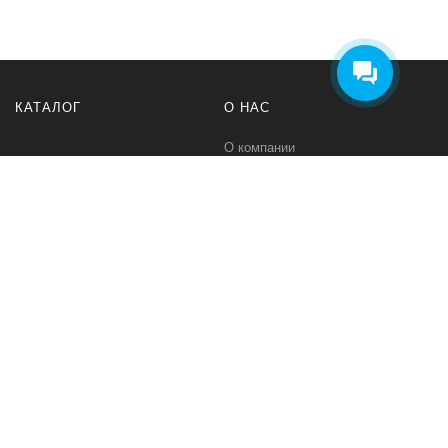
КАТАЛОГ
О НАС
О компании
Контакты
ПОМОЩЬ
МЫ В СЕТИ
Политика безопасности
Вконтакте
Условия соглашения
Телеграм канал
Qwind- интернет-магазин промышленного оборудования и средств
для автоматизации технологических процессов.