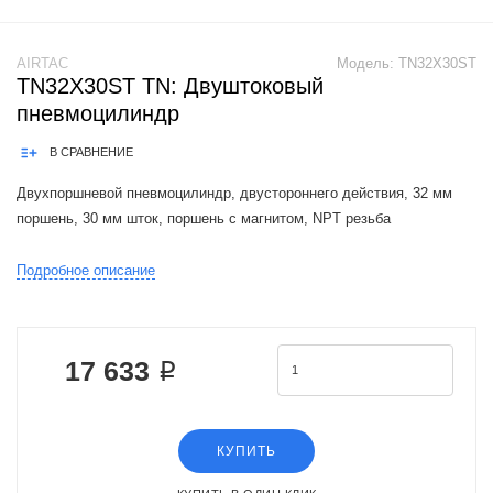
AIRTAC
Модель:
TN32X30ST
TN32X30ST TN: Двуштоковый
пневмоцилиндр
В СРАВНЕНИЕ
Двухпоршневой пневмоцилиндр, двустороннего действия, 32 мм
поршень, 30 мм шток, поршень с магнитом, NPT резьба
Product Features: 1.Enterprises standard is implemented.2.Embedded
Подробное описание
installation and fixation mode saves installation space. 3.It has good
resis
17 633 ₽
КУПИТЬ