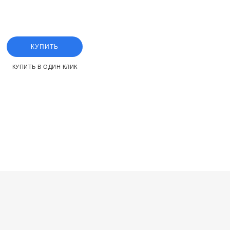
idening the piston rod ca
КУПИТЬ
КУПИТЬ В ОДИН КЛИК