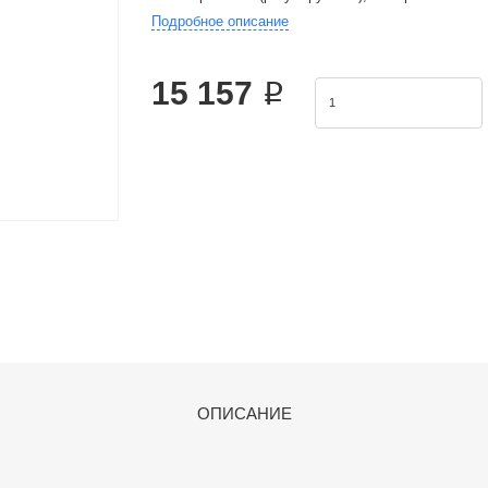
Подробное описание
Product Features: 1.JIS standard is implemented.2.W
15 157 ₽
ОПИСАНИЕ