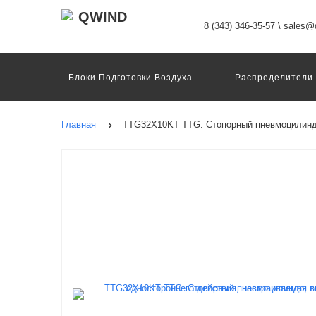
8 (343) 346-35-57
\
sales@q
Блоки Подготовки Воздуха
Распределители
Датчики
Захваты
Двигатели И Конт
Пневмоострова
Программное Обеспечение
Главная
TTG32X10KT TTG: Стопорный пневмоцилиндр
Motion Terminal
Системы Перемещения
Техника Непрерывных Процессов
Электром