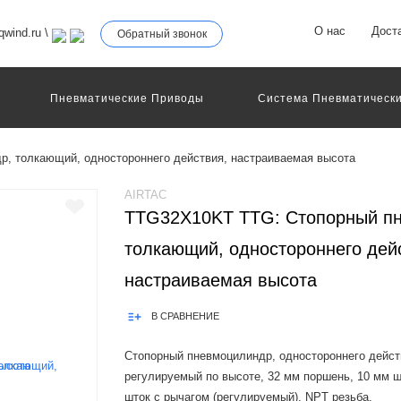
О нас
Дост
wind.ru
\
Обратный звонок
Пневматические Приводы
Система Пневматически
роллеры
Общие Детали И Узлы Машин
Другое Пне
Серво-Пневматические Системы Позиционирования
, толкающий, одностороннего действия, настраиваемая высота
Технология Управления
Электрические Приводы
еханическое Оборудование
AIRTAC
TTG32X10KT TTG: Стопорный п
толкающий, одностороннего дей
настраиваемая высота
В СРАВНЕНИЕ
Стопорный пневмоцилиндр, одностороннего дейст
регулируемый по высоте, 32 мм поршень, 10 мм ш
шток с рычагом (регулируемый), NPT резьба.