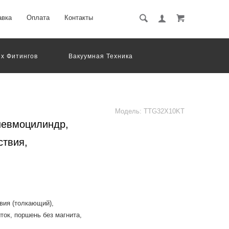
авка
Оплата
Контакты
х Фитингов
Вакуумная Техника
вматическое Оборудование
Система Обработки Изображений
Электрические Соединения
Модель:
TTG32X10KT
невмоцилиндр,
ствия,
вия (толкающий),
ток, поршень без магнита,