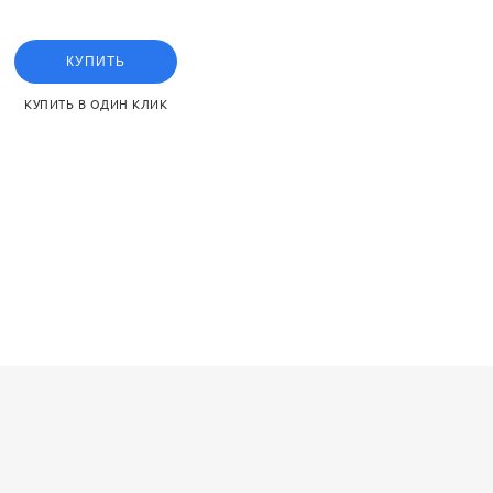
or the SMC MGPM series
КУПИТЬ
КУПИТЬ В ОДИН КЛИК