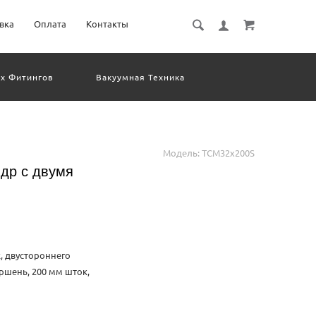
вка
Оплата
Контакты
х Фитингов
Вакуумная Техника
евматическое Оборудование
Система Обработки Изображений
Электрические Соединения
Модель:
TCM32x200S
др с двумя
 двустороннего
ршень, 200 мм шток,