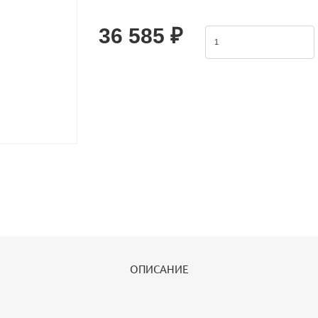
Airtac TCM cylinders are a functional replacement f
cylinders.Product Feature: 1
36 585 ₽
ОПИСАНИЕ