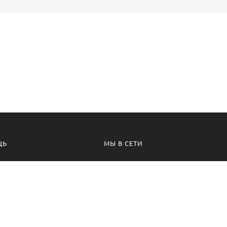
ЩЬ
МЫ В СЕТИ
а безопасности
Вконтакте
 соглашения
Телеграм канал