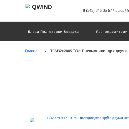
8 (343) 346-35-57
\
sales@q
Блоки Подготовки Воздуха
Распределители
Датчики
Захваты
Двигатели И Кон
Пневмоострова
Программное Обеспечение
Главная
TCM32x200S TCM: Пневмоцилиндр с двумя
Motion Terminal
Системы Перемещения
Техника Непрерывных Процессов
Электром