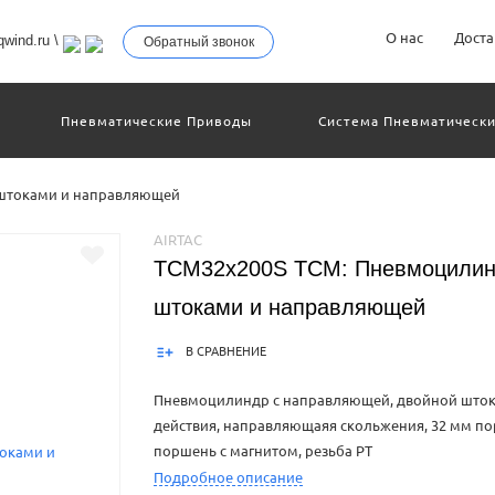
О нас
Доста
wind.ru
\
Обратный звонок
Пневматические Приводы
Система Пневматически
троллеры
Общие Детали И Узлы Машин
Другое Пн
Серво-Пневматические Системы Позиционирования
 штоками и направляющей
Технология Управления
Электрические Приводы
еханическое Оборудование
AIRTAC
TCM32x200S TCM: Пневмоцилин
штоками и направляющей
В СРАВНЕНИЕ
Пневмоцилиндр с направляющей, двойной шток,
действия, направляющаяя скольжения, 32 мм по
поршень с магнитом, резьба PT
Подробное описание