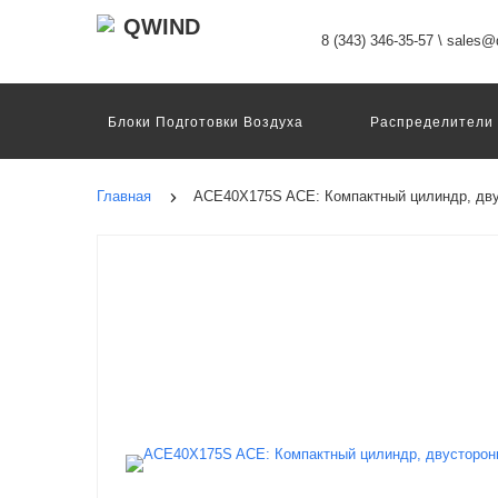
8 (343) 346-35-57
\
sales@q
Блоки Подготовки Воздуха
Распределители
Датчики
Захваты
Двигатели И Конт
Пневмоострова
Программное Обеспечение
Главная
ACE40X175S ACE: Компактный цилиндр, дву
Motion Terminal
Системы Перемещения
Техника Непрерывных Процессов
Электром