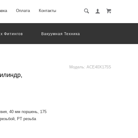
авка
Оплата
Контакты
х Фитингов
Вакуумная Техника
вматическое Оборудование
Система Обработки Изображений
Электрические Соединения
Модель:
ACE40X175S
илиндр,
вия, 40 мм поршень, 175
резьбой, PT резьба
dard, the mounting size is