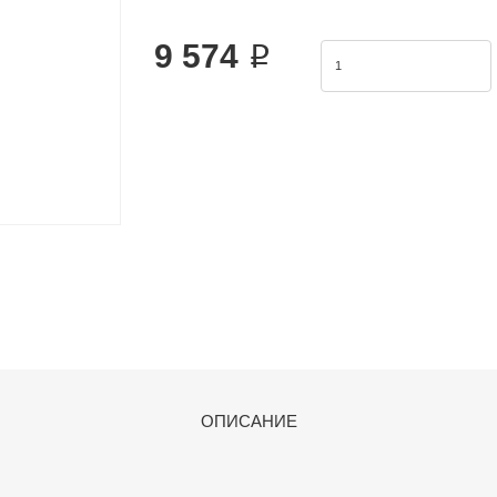
vogue.2.The cylinder body connects with t
9 574 ₽
ОПИСАНИЕ