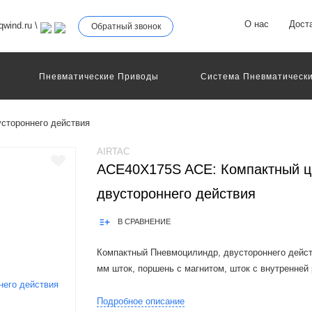
О нас
Дост
wind.ru
\
Обратный звонок
Пневматические Приводы
Система Пневматически
роллеры
Общие Детали И Узлы Машин
Другое Пне
Серво-Пневматические Системы Позиционирования
стороннего действия
Технология Управления
Электрические Приводы
еханическое Оборудование
AIRTAC
ACE40X175S ACE: Компактный ц
двустороннего действия
В СРАВНЕНИЕ
Компактный Пневмоцилиндр, двустороннего дейст
мм шток, поршень с магнитом, шток с внутренней 
Product Features:1.In accordance with ISO21287 stan
Подробное описание