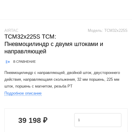
AIRTAC
Модель:
TCM32x225S
TCM32x225S TCM:
Пневмоцилиндр с двумя штоками и
направляющей
В СРАВНЕНИЕ
Пневмоцилиндр с направляющей, двойной шток, двустороннего
действия, направляющаяя скольжения, 32 мм поршень, 225 мм
шток, поршень с магнитом, резьба PT
Подробное описание
Airtac TCM cylinders are a functional replacement for the SMC MGPM
series cylinders.Product Feature: 1
39 198 ₽