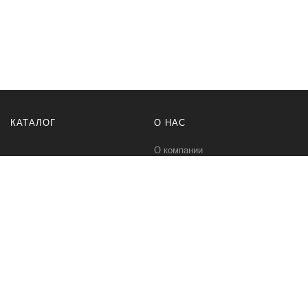
КАТАЛОГ
О НАС
О компании
Контакты
ПОМОЩЬ
МЫ В СЕТИ
Политика безопасности
Вконтакте
Условия соглашения
Телеграм канал