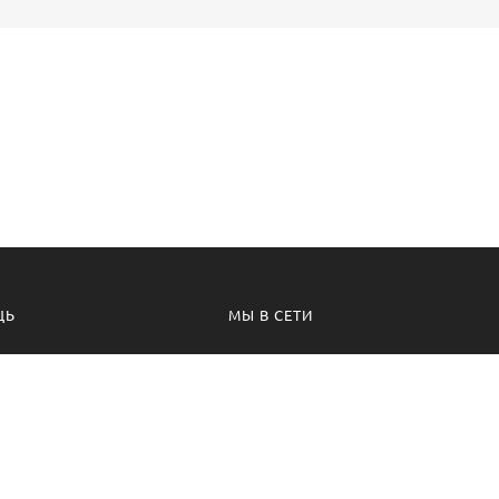
ЩЬ
МЫ В СЕТИ
а безопасности
Вконтакте
 соглашения
Телеграм канал