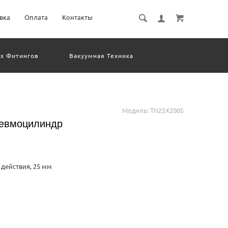
вка
Оплата
Контакты
х Фитингов
Вакуумная Техника
евматическое Оборудование
Система Обработки Изображений
Электрические Соединения
Модель:
TN25X200S
невмоцилиндр
действия, 25 мм
mented.2.Embedded
e. 3.It has good resistance