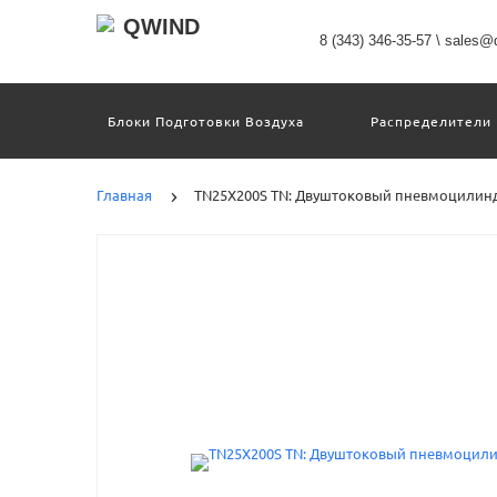
8 (343) 346-35-57
\
sales@q
Блоки Подготовки Воздуха
Распределители
Датчики
Захваты
Двигатели И Кон
Пневмоострова
Программное Обеспечение
Главная
TN25X200S TN: Двуштоковый пневмоцилин
Motion Terminal
Системы Перемещения
Техника Непрерывных Процессов
Электром