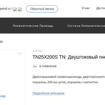
О нас
Доста
wind.ru
\
Обратный звонок
Пневматические Приводы
Система Пневматически
троллеры
Общие Детали И Узлы Машин
Другое Пн
Серво-Пневматические Системы Позиционирования
др
Технология Управления
Электрические Приводы
еханическое Оборудование
AIRTAC
TN25X200S TN: Двуштоковый п
В СРАВНЕНИЕ
Двухпоршневой пневмоцилиндр, двустороннего 
поршень, 200 мм шток, поршень с магнитом
Product Features: 1.Enterprises standard is imple
Подробное описание
installation and fixation mode saves installation spac
to be