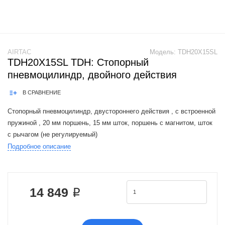
AIRTAC
Модель:
TDH20X15SL
TDH20X15SL TDH: Стопорный
пневмоцилиндр, двойного действия
В СРАВНЕНИЕ
Стопорный пневмоцилиндр, двустороннего действия , с встроенной
пружиной , 20 мм поршень, 15 мм шток, поршень с магнитом, шток
с рычагом (не регулируемый)
Подробное описание
Product Features: 1.JIS standard is implemented.2.Widening the piston
rod can effectively improve th
14 849 ₽