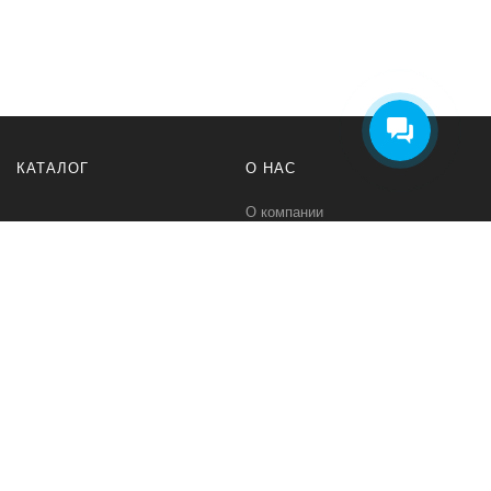
Добрый день! Готов помочь
вам. Напишите мне, если у
вас появятся вопросы.
КАТАЛОГ
О НАС
О компании
Контакты
ПОМОЩЬ
МЫ В СЕТИ
Политика безопасности
Вконтакте
Условия соглашения
Телеграм канал
Qwind- интернет-магазин промышленного оборудования и средств