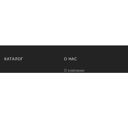
КАТАЛОГ
О НАС
О компании
Контакты
ПОМОЩЬ
МЫ В СЕТИ
Политика безопасности
Вконтакте
Условия соглашения
Телеграм канал