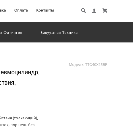
вка
Оплата
Контакты
х Фитингов
Вакуумная Техника
евматическое Оборудование
Система Обработки Изображений
Электрические Соединения
Модель:
TTG40X25BF
невмоцилиндр,
ствия,
ствия (толкающий),
шток, поршень без