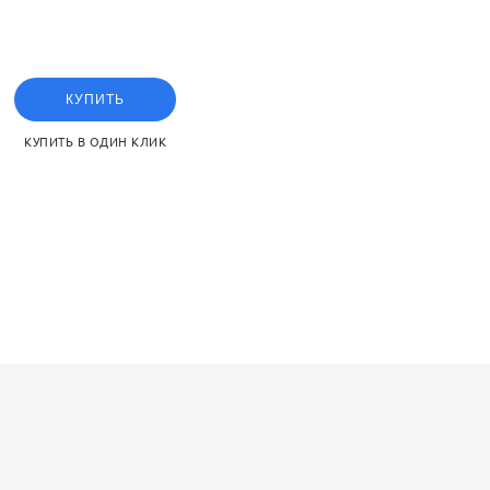
idening the piston rod can
КУПИТЬ
КУПИТЬ В ОДИН КЛИК