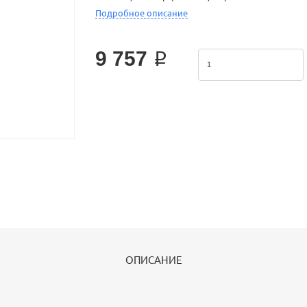
Подробное описание
Product Features: 1.JIS standard is implemented.2.W
effectively im
9 757 ₽
ОПИСАНИЕ