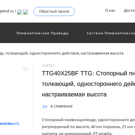
О нас
Доста
wind.ru
\
Обратный звонок
Пневматические Приводы
Система Пневматически
троллеры
Общие Детали И Узлы Машин
Другое Пн
Серво-Пневматические Системы Позиционирования
р, толкающий, одностороннего действия, настраиваемая высота
Технология Управления
Электрические Приводы
еханическое Оборудование
AIRTAC
TTG40X25BF TTG: Стопорный п
толкающий, одностороннего дей
настраиваемая высота
В СРАВНЕНИЕ
Стопорный пневмоцилиндр, одностороннего дей
регулируемый по высоте, 40 мм поршень, 25 мм 
магнита, не инерционный, PT резьба.