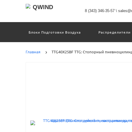
8 (343) 346-35-57
\
sales@q
Блоки Подготовки Воздуха
Распределители
Датчики
Захваты
Двигатели И Кон
Пневмоострова
Программное Обеспечение
Главная
TTG40X25BF TTG: Стопорный пневмоцилинд
Motion Terminal
Системы Перемещения
Техника Непрерывных Процессов
Электром