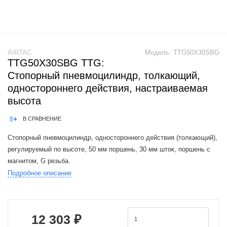
AIRTAC
Модель:
TTG50X30SBG
TTG50X30SBG TTG:
Стопорный пневмоцилиндр, толкающий,
одностороннего действия, настраиваемая
высота
В СРАВНЕНИЕ
Стопорный пневмоцилиндр, одностороннего действия (толкающий),
регулируемый по высоте, 50 мм поршень, 30 мм шток, поршень с
магнитом, G резьба.
Подробное описание
Product Features: 1.JIS standard is implemented.2.Widening the piston
rod can effectively improve the impact
12 303 ₽