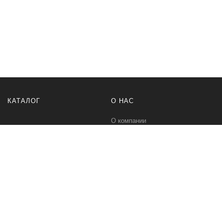
КАТАЛОГ
О НАС
О компании
Контакты
ПОМОЩЬ
МЫ В СЕТИ
Политика безопасности
Вконтакте
Условия соглашения
Телеграм канал