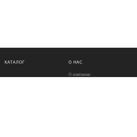
КАТАЛОГ
О НАС
О компании
Контакты
ПОМОЩЬ
МЫ В СЕТИ
Политика безопасности
Вконтакте
Условия соглашения
Телеграм канал