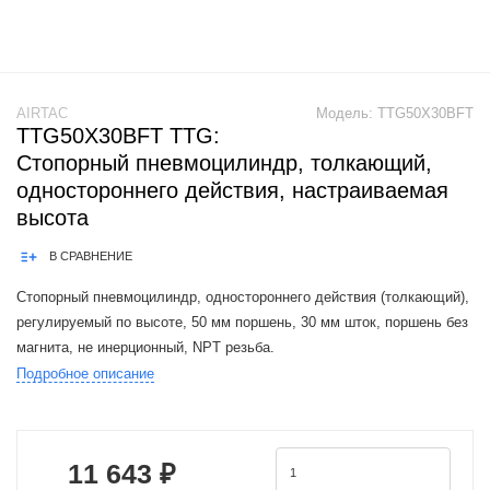
AIRTAC
Модель:
TTG50X30BFT
TTG50X30BFT TTG:
Стопорный пневмоцилиндр, толкающий,
одностороннего действия, настраиваемая
высота
В СРАВНЕНИЕ
Стопорный пневмоцилиндр, одностороннего действия (толкающий),
регулируемый по высоте, 50 мм поршень, 30 мм шток, поршень без
магнита, не инерционный, NPT резьба.
Подробное описание
Product Features: 1.JIS standard is implemented.2.Widening the piston
rod can effectively i
11 643 ₽