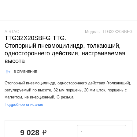
AIRTAC
Модель:
TTG32X20SBFG
TTG32X20SBFG TTG:
Стопорный пневмоцилиндр, толкающий,
одностороннего действия, настраиваемая
высота
В СРАВНЕНИЕ
Стопорный пневмоцилиндр, одностороннего действия (толкающий),
регулируемый по высоте, 32 мм поршень, 20 мм шток, поршень с
магнитом, не инерционный, G резьба.
Подробное описание
Product Features: 1.JIS standard is implemented.2.Widening the piston
rod can effectively impr
9 028 ₽