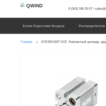
8 (343) 346-35-57
\
sales@q
Блоки Подготовки Воздуха
Распределители
Датчики
Захваты
Двигатели И Конт
Пневмоострова
Программное Обеспечение
Главная
ACE40X160T ACE: Компактный цилиндр, дву
Motion Terminal
Системы Перемещения
Техника Непрерывных Процессов
Электром