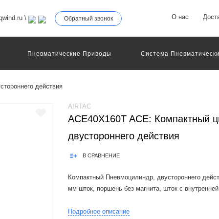
О нас
Дост
wind.ru
\
Обратный звонок
Пневматические Приводы
Система Пневматически
роллеры
Общие Детали И Узлы Машин
Другое Пне
Серво-Пневматические Системы Позиционирования
стороннего действия
Технология Управления
Электрические Приводы
еханическое Оборудование
AIRTAC
ACE40X160T ACE: Компактный ц
двустороннего действия
В СРАВНЕНИЕ
Компактный Пневмоцилиндр, двустороннего дейст
мм шток, поршень без магнита, шток с внутренней
Product Features:1.In accordance with ISO21287 stan
Подробное описание