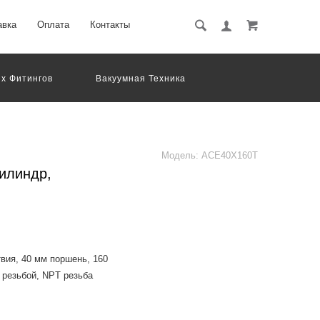
авка
Оплата
Контакты
х Фитингов
Вакуумная Техника
вматическое Оборудование
Система Обработки Изображений
Электрические Соединения
Модель:
ACE40X160T
илиндр,
вия, 40 мм поршень, 160
 резьбой, NPT резьба
dard, the mounting size is