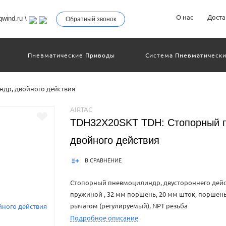
О нас
Доста
wind.ru
\
Обратный звонок
Пневматические Приводы
Система Пневматически
троллеры
Общие Детали И Узлы Машин
Другое Пн
Серво-Пневматические Системы Позиционирования
др, двойного действия
Технология Управления
Электрические Приводы
еханическое Оборудование
AIRTAC
TDH32X20SKT TDH: Стопорный 
двойного действия
В СРАВНЕНИЕ
Стопорный пневмоцилиндр, двустороннего дейст
пружиной , 32 мм поршень, 20 мм шток, поршень
рычагом (регулируемый), NPT резьба
Подробное описание