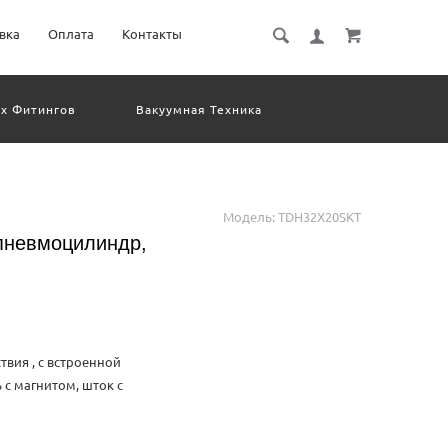
вка
Оплата
Контакты
х Фитингов
Вакуумная Техника
евматическое Оборудование
Система Обработки Изображений
Электрические Соединения
Модель:
TDH32X20SKT
пневмоцилиндр,
вия , с встроенной
 с магнитом, шток с