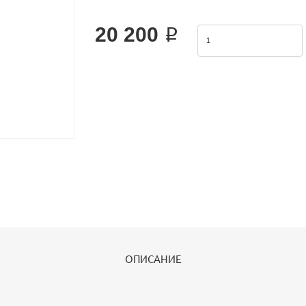
Product Features: 1.JIS standard is implemented.2.W
effectively
20 200 ₽
ОПИСАНИЕ