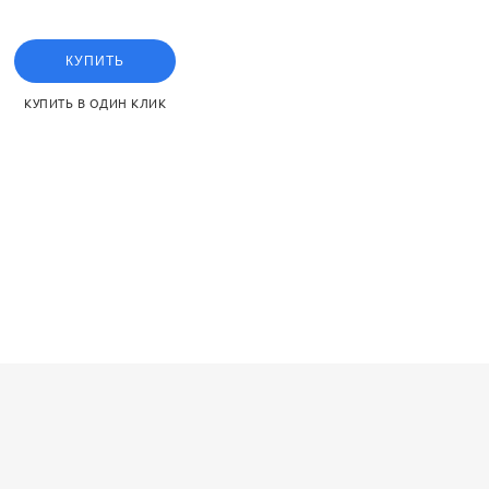
idening the piston rod can
КУПИТЬ
КУПИТЬ В ОДИН КЛИК