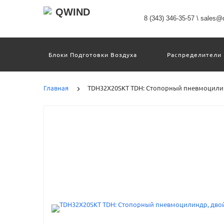
8 (343) 346-35-57
\
sales@q
Блоки Подготовки Воздуха
Распределители
Датчики
Захваты
Двигатели И Кон
Пневмоострова
Программное Обеспечение
Главная
TDH32X20SKT TDH: Стопорный пневмоцилин
Motion Terminal
Системы Перемещения
Техника Непрерывных Процессов
Электром