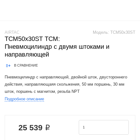
AIRTAC
Модель:
TCM50x30ST
TCM50x30ST TCM:
Пневмоцилиндр с двумя штоками и
направляющей
В СРАВНЕНИЕ
Пневмоцилиндр с направляющей, двойной шток, двустороннего
действия, направляющаяя скольжения, 50 мм поршень, 30 мм
шток, поршень с магнитом, резьба NPT
Подробное описание
Airtac TCM cylinders are a functional replacement for the SMC MGPM
series cylinders.Pneumatic cylinder
25 539 ₽