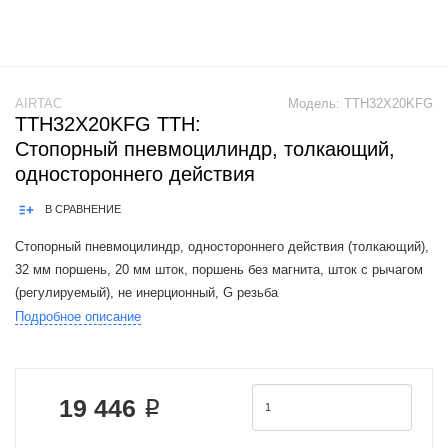
AIRTAC
Модель:
TTH32X20KFG
TTH32X20KFG TTH:
Стопорный пневмоцилиндр, толкающий,
одностороннего действия
В СРАВНЕНИЕ
Стопорный пневмоцилиндр, одностороннего действия (толкающий),
32 мм поршень, 20 мм шток, поршень без магнита, шток с рычагом
(регулируемый), не инерционный, G резьба
Подробное описание
Product Features: 1.JIS standard is implemented.2.Widening the piston
rod can effectivel
19 446 ₽