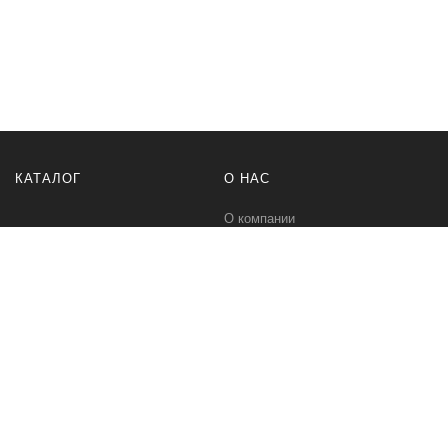
КАТАЛОГ
О НАС
О компании
Контакты
ПОМОЩЬ
МЫ В СЕТИ
Политика безопасности
Вконтакте
Условия соглашения
Телеграм канал