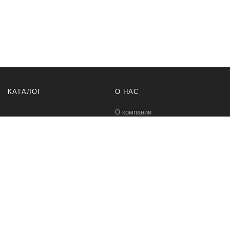
КАТАЛОГ
О НАС
О компании
Контакты
ПОМОЩЬ
МЫ В СЕТИ
Политика безопасности
Вконтакте
Условия соглашения
Телеграм канал