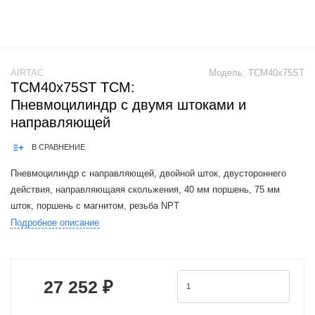
AIRTAC
Модель:
TCM40x75ST
TCM40x75ST TCM:
Пневмоцилиндр с двумя штоками и
направляющей
В СРАВНЕНИЕ
Пневмоцилиндр с направляющей, двойной шток, двустороннего
действия, направляющаяя скольжения, 40 мм поршень, 75 мм
шток, поршень с магнитом, резьба NPT
Подробное описание
Airtac TCM cylinders are a functional replacement for the SMC MGPM
series cylinders.Pneumatic cylinder
27 252 ₽