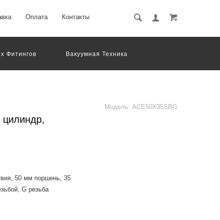
авка
Оплата
Контакты
х Фитингов
Вакуумная Техника
вматическое Оборудование
Система Обработки Изображений
Электрические Соединения
Модель:
ACE50X35SBG
 цилиндр,
вия, 50 мм поршень, 35
езьбой, G резьба
dard, the mounting size is