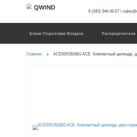
8 (343) 346-35-57
\
sales@q
Блоки Подготовки Воздуха
Распределители
Датчики
Захваты
Двигатели И Конт
Пневмоострова
Программное Обеспечение
Главная
ACE50X35SBG ACE: Компактный цилиндр, д
Motion Terminal
Системы Перемещения
Техника Непрерывных Процессов
Электром