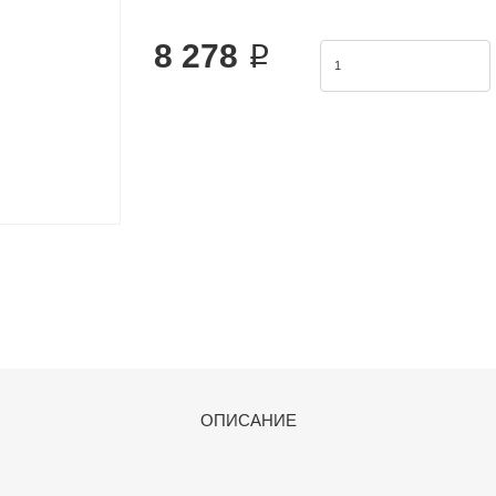
vogue.2.The cylinder body connects with the t
8 278 ₽
ОПИСАНИЕ