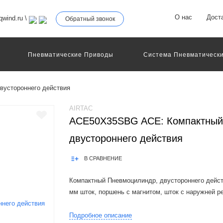
О нас
Дост
wind.ru
\
Обратный звонок
Пневматические Приводы
Система Пневматически
роллеры
Общие Детали И Узлы Машин
Другое Пне
Серво-Пневматические Системы Позиционирования
вустороннего действия
Технология Управления
Электрические Приводы
еханическое Оборудование
AIRTAC
ACE50X35SBG ACE: Компактный
двустороннего действия
В СРАВНЕНИЕ
Компактный Пневмоцилиндр, двустороннего дейст
мм шток, поршень с магнитом, шток с наружней р
Product Features:1.In accordance with ISO21287 stan
Подробное описание