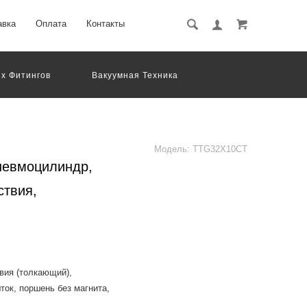
авка
Оплата
Контакты
х Фитингов
Вакуумная Техника
вматическое Оборудование
Система Обработки Изображений
Электрические Соединения
Модель:
TTG32X10CT
невмоцилиндр,
ствия,
вия (толкающий),
ток, поршень без магнита,