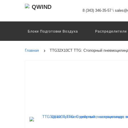
8 (343) 346-35-57
\
sales@q
Блоки Подготовки Воздуха
Распределители
Датчики
Захваты
Двигатели И Конт
Пневмоострова
Программное Обеспечение
Главная
TTG32X10CT TTG: Стопорный пневмоцилиндр
Motion Terminal
Системы Перемещения
Техника Непрерывных Процессов
Электром