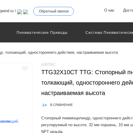
О нас
Дост
wind.ru
\
Обратный звонок
Пневматические Приводы
Система Пневматически
роллеры
Общие Детали И Узлы Машин
Другое Пне
Серво-Пневматические Системы Позиционирования
, толкающий, одностороннего действия, настраиваемая высота
Технология Управления
Электрические Приводы
еханическое Оборудование
AIRTAC
TTG32X10CT TTG: Стопорный п
толкающий, одностороннего дей
настраиваемая высота
В СРАВНЕНИЕ
Стопорный пневмоцилиндр, одностороннего дейст
регулируемый по высоте, 32 мм поршень, 10 мм ш
NPT резьба.