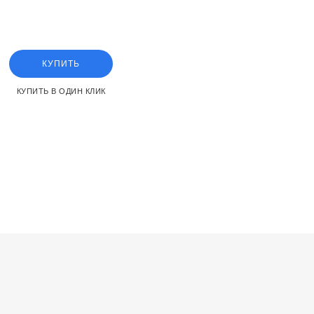
idening the piston rod can
КУПИТЬ
КУПИТЬ В ОДИН КЛИК