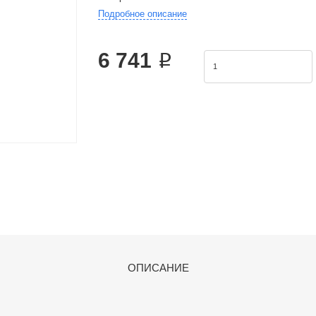
Подробное описание
Product Features: 1.JIS standard is implemented.2.W
effectively improve the impac
6 741 ₽
ОПИСАНИЕ