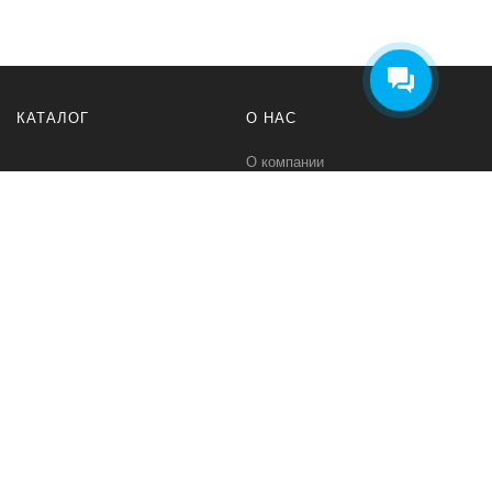
КАТАЛОГ
О НАС
О компании
Контакты
ПОМОЩЬ
МЫ В СЕТИ
Политика безопасности
Вконтакте
Условия соглашения
Телеграм канал
Qwind- интернет-магазин промышленного оборудования и средств
для автоматизации технологических процессов.