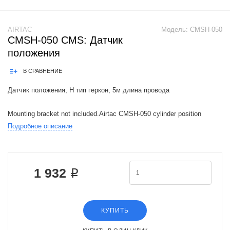
AIRTAC
Модель:
CMSH-050
CMSH-050 CMS: Датчик
положения
В СРАВНЕНИЕ
Датчик положения, H тип геркон, 5м длина провода
Mounting bracket not included.Airtac CMSH-050 cylinder position
sensor features -Compatible with the following air cylinder
Подробное описание
series:ACQ/TACQTCHFZHFYHFPHFRHFCHFTQDKHLQ/HLQLHLS/HLS
the
1 932 ₽
КУПИТЬ