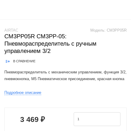
AIRTAC
Модель:
CM3PP05R
CM3PP05R CM3PP-05:
Пневмораспределитель с ручным
управлением 3/2
В СРАВНЕНИЕ
Пневмораспределитель с механическим управлением, функция 3/2,
пневмокнопка, M5 Пневматическое присоединение, красная кнопка
The Airtac CM3 valve series is a functional replacement for the SMC
Подробное описание
VM100.200 / VM130-X41 series.1. The external force required by
3 469 ₽