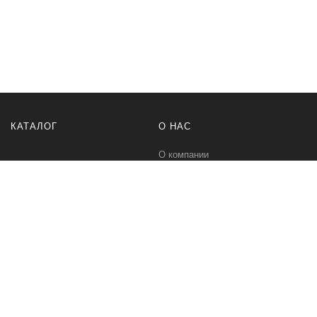
КАТАЛОГ
О НАС
О компании
Контакты
ПОМОЩЬ
МЫ В СЕТИ
Политика безопасности
Вконтакте
Условия соглашения
Телеграм канал