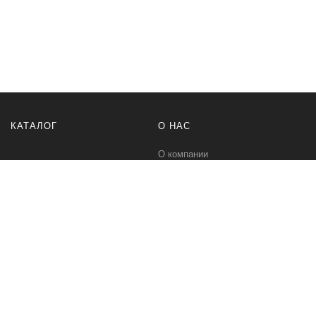
КАТАЛОГ
О НАС
О компании
Контакты
ПОМОЩЬ
МЫ В СЕТИ
Политика безопасности
Вконтакте
Условия соглашения
Телеграм канал