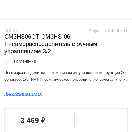
AIRTAC
Модель:
CM3HS06GT
CM3HS06GT CM3HS-06:
Пневмораспределитель с ручным
управлением 3/2
В СРАВНЕНИЕ
Пневмораспределитель с механическим управлением, функция 3/2,
селектор, 1/8" NPT Пневматическое присоединение, зеленая кнопка
The Airtac CM3 valve series is a functional replacement for the SMC
Подробное описание
VM100.200 / VM130-X41 series.1. The external force required
3 469 ₽