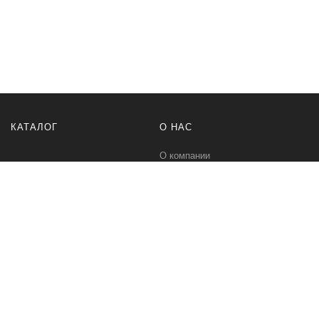
КАТАЛОГ
О НАС
О компании
Контакты
ПОМОЩЬ
МЫ В СЕТИ
Политика безопасности
Вконтакте
Условия соглашения
Телеграм канал