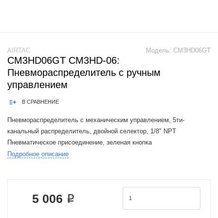
AIRTAC
Модель:
CM3HD06GT
CM3HD06GT CM3HD-06:
Пневмораспределитель с ручным
управлением
В СРАВНЕНИЕ
Пневмораспределитель с механическим управлением, 5ти-
канальный распределитель, двойной селектор, 1/8" NPT
Пневматическое присоединение, зеленая кнопка
Подробное описание
The Airtac CM3 valve series is a functional replacement for the SMC
VM100.200 / VM130-X41 series.1. The
5 006 ₽