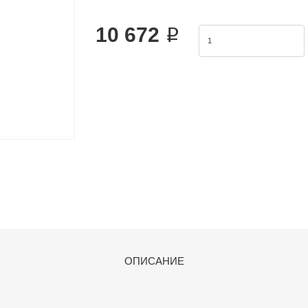
The Airtac 2L valve series is a fun
10 672 ₽
ОПИСАНИЕ