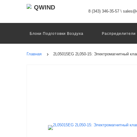
8 (343) 346-35-57
\
sales@q
Блоки Подготовки Воздуха
Распределители
Датчики
Захваты
Двигатели И Конт
Пневмоострова
Программное Обеспечение
Главная
2L05015EG 2L050-15: Электромагнитный кла
Motion Terminal
Системы Перемещения
Техника Непрерывных Процессов
Электром