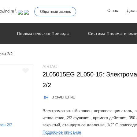
О нас
Дост
wind.ru
\
Обратный звонок
Пневматические Приводы
Система Пневматически
роллеры
Общие Детали И Узлы Машин
Другое Пне
Серво-Пневматические Системы Позиционирования
пан 2/2
Технология Управления
Электрические Приводы
еханическое Оборудование
AIRTAC
2L05015EG 2L050-15: Электрома
2/2
В СРАВНЕНИЕ
Электромагнитный клапан, нержавеющая сталь, 
исполнение, 2/2 функция , прямого действия, 050
закрытый, стандартное давление, 1/2" G присоед
штекерная розетка
Подробное описание