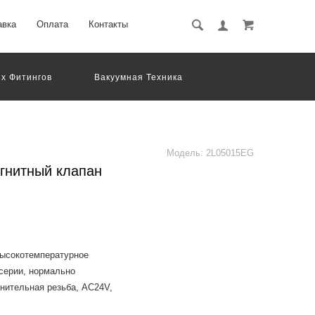
авка
Оплата
Контакты
х Фитингов
Вакуумная Техника
вматическое Оборудование
Система Обработки Изображений
Электрические Соединения
Модель:
2L05015EG
гнитный клапан
высокотемпературное
 серии, нормально
енительная резьба, AC24V,