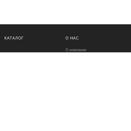
КАТАЛОГ
О НАС
О компании
Контакты
ПОМОЩЬ
МЫ В СЕТИ
Политика безопасности
Вконтакте
Условия соглашения
Телеграм канал
Qwind- интернет-магазин промышленного оборудования и средств
для автоматизации технологических процессов.