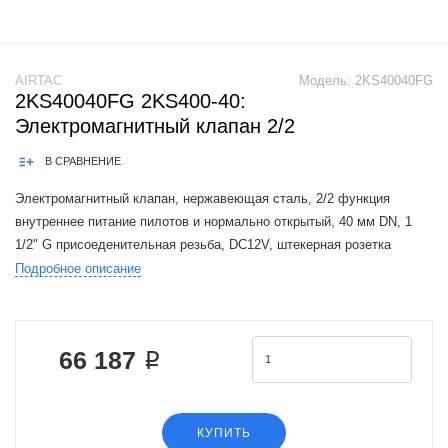
AIRTAC
Модель:
2KS40040FG
2KS40040FG 2KS400-40:
Электромагнитный клапан 2/2
В СРАВНЕНИЕ
Электромагнитный клапан, нержавеющая сталь, 2/2 функция
внутреннее питание пилотов и нормально открытый, 40 мм DN, 1
1/2" G присоеденительная резьба, DC12V, штекерная розетка
Подробное описание
The Airtac 2KS150-500 valve series is a functional replacement for the
SMC VXD2
66 187 ₽
КУПИТЬ