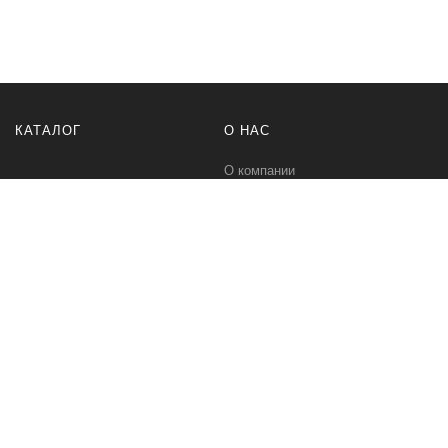
КАТАЛОГ
О НАС
О компании
Контакты
ПОМОЩЬ
МЫ В СЕТИ
Политика безопасности
Вконтакте
Условия соглашения
Телеграм канал
Qwind- интернет-магазин промышленного оборудования и средств
для автоматизации технологических процессов.