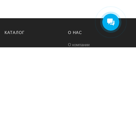
КАТАЛОГ
О НАС
О компании
Контакты
ПОМОЩЬ
МЫ В СЕТИ
Политика безопасности
Вконтакте
Условия соглашения
Телеграм канал
Qwind- интернет-магазин промышленного оборудования и средств
для автоматизации технологических процессов.