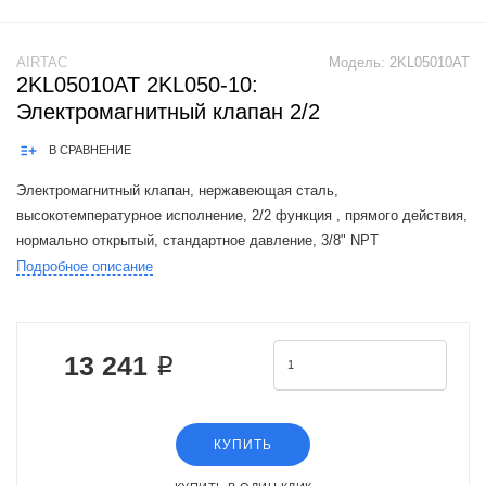
AIRTAC
Модель:
2KL05010AT
2KL05010AT 2KL050-10:
Электромагнитный клапан 2/2
В СРАВНЕНИЕ
Электромагнитный клапан, нержавеющая сталь,
высокотемпературное исполнение, 2/2 функция , прямого действия,
нормально открытый, стандартное давление, 3/8" NPT
присоеденительная резьба, AC220V, штекерная розетка
Подробное описание
The Airtac 2KL valve series is a functional
13 241 ₽
КУПИТЬ