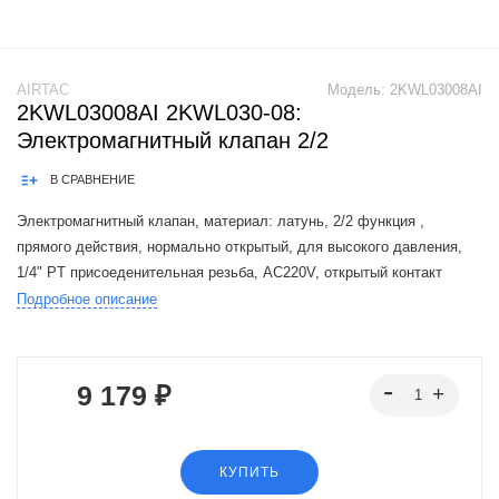
AIRTAC
Модель:
2KWL03008AI
2KWL03008AI 2KWL030-08:
Электромагнитный клапан 2/2
В СРАВНЕНИЕ
Электромагнитный клапан, материал: латунь, 2/2 функция ,
прямого действия, нормально открытый, для высокого давления,
1/4" PT присоеденительная резьба, AC220V, открытый контакт
Подробное описание
The Airtac 2KW valve series is a functional replacement for the SMC
VXED2.VXH
9 179 ₽
КУПИТЬ