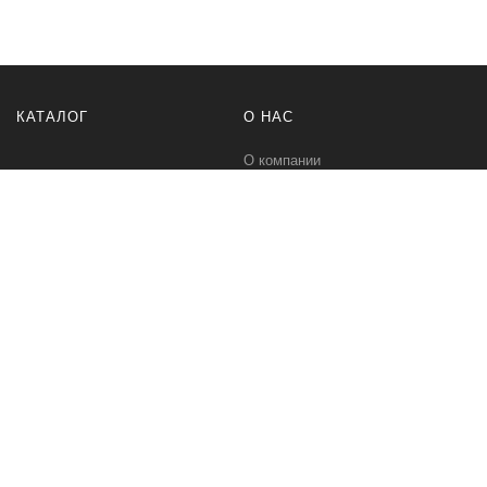
КАТАЛОГ
О НАС
О компании
Контакты
ПОМОЩЬ
МЫ В СЕТИ
Политика безопасности
Вконтакте
Условия соглашения
Телеграм канал
Qwind- интернет-магазин промышленного оборудования и средств
для автоматизации технологических процессов.