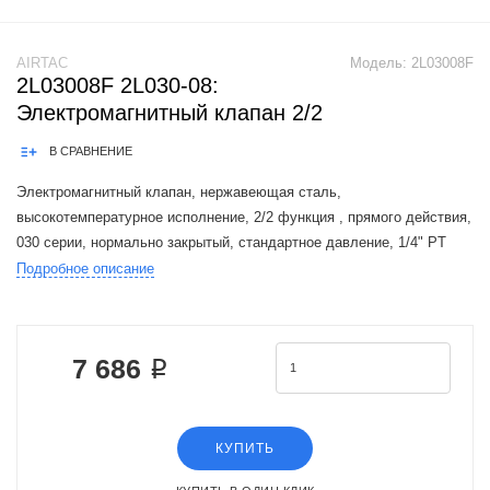
AIRTAC
Модель:
2L03008F
2L03008F 2L030-08:
Электромагнитный клапан 2/2
В СРАВНЕНИЕ
Электромагнитный клапан, нержавеющая сталь,
высокотемпературное исполнение, 2/2 функция , прямого действия,
030 серии, нормально закрытый, стандартное давление, 1/4" PT
присоеденительная резьба, DC12V, штекерная розетка
Подробное описание
The Airtac 2L valve series is a fu
7 686 ₽
КУПИТЬ