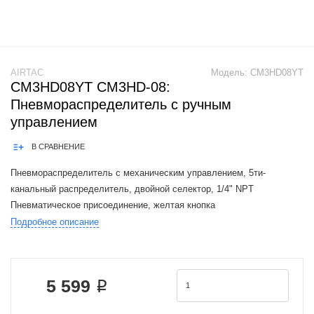
AIRTAC
Модель:
CM3HD08YT
CM3HD08YT CM3HD-08:
Пневмораспределитель с ручным
управлением
В СРАВНЕНИЕ
Пневмораспределитель с механическим управлением, 5ти-
канальный распределитель, двойной селектор, 1/4" NPT
Пневматическое присоединение, желтая кнопка
Подробное описание
The Airtac CM3 valve series is a functional replacement for the SMC
VM100.200 / VM130-X41 series.1. The
5 599 ₽