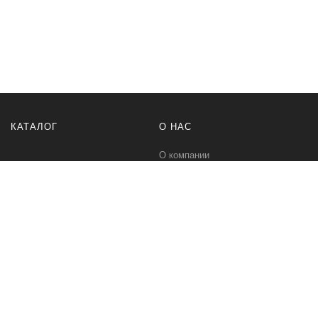
КАТАЛОГ
О НАС
О компании
Контакты
ПОМОЩЬ
МЫ В СЕТИ
Политика безопасности
Вконтакте
Условия соглашения
Телеграм канал