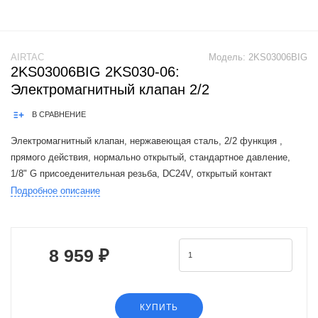
AIRTAC
Модель:
2KS03006BIG
2KS03006BIG 2KS030-06:
Электромагнитный клапан 2/2
В СРАВНЕНИЕ
Электромагнитный клапан, нержавеющая сталь, 2/2 функция ,
прямого действия, нормально открытый, стандартное давление,
1/8" G присоеденительная резьба, DC24V, открытый контакт
Подробное описание
The Airtac 2KS valve series is a functional replacement for the SMC
VX2 series.
8 959 ₽
КУПИТЬ