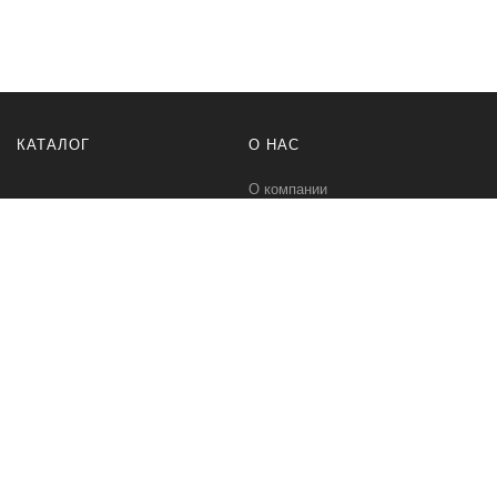
КАТАЛОГ
О НАС
О компании
Контакты
ПОМОЩЬ
МЫ В СЕТИ
Политика безопасности
Вконтакте
Условия соглашения
Телеграм канал
Qwind- интернет-магазин промышленного оборудования и средств
для автоматизации технологических процессов.