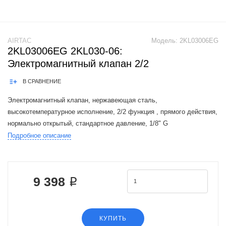
AIRTAC
Модель:
2KL03006EG
2KL03006EG 2KL030-06:
Электромагнитный клапан 2/2
В СРАВНЕНИЕ
Электромагнитный клапан, нержавеющая сталь,
высокотемпературное исполнение, 2/2 функция , прямого действия,
нормально открытый, стандартное давление, 1/8" G
присоеденительная резьба, AC24V, штекерная розетка
Подробное описание
The Airtac 2KL valve series is a functional re
9 398 ₽
КУПИТЬ