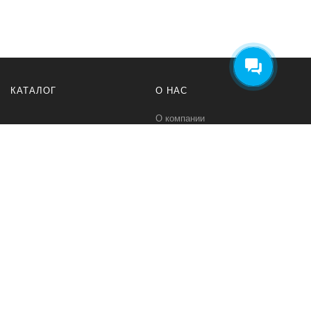
КАТАЛОГ
О НАС
О компании
Контакты
ПОМОЩЬ
МЫ В СЕТИ
Политика безопасности
Вконтакте
Условия соглашения
Телеграм канал
Qwind- интернет-магазин промышленного оборудования и средств
для автоматизации технологических процессов.