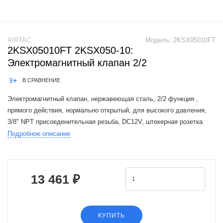
AIRTAC
Модель:
2KSX05010FT
2KSX05010FT 2KSX050-10:
Электромагнитный клапан 2/2
В СРАВНЕНИЕ
Электромагнитный клапан, нержавеющая сталь, 2/2 функция ,
прямого действия, нормально открытый, для высокого давления,
3/8" NPT присоеденительная резьба, DC12V, штекерная розетка
Подробное описание
The Airtac 2KS valve series is a functional replacement for the SMC
VX2 ser
13 461 ₽
КУПИТЬ