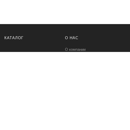
КАТАЛОГ
О НАС
О компании
Контакты
ПОМОЩЬ
МЫ В СЕТИ
Политика безопасности
Вконтакте
Условия соглашения
Телеграм канал
Qwind- интернет-магазин промышленного оборудования и средств
для автоматизации технологических процессов.