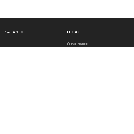
КАТАЛОГ
О НАС
О компании
Контакты
ПОМОЩЬ
МЫ В СЕТИ
Политика безопасности
Вконтакте
Условия соглашения
Телеграм канал
Qwind- интернет-магазин промышленного оборудования и средств
для автоматизации технологических процессов.