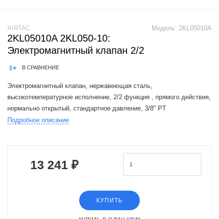
AIRTAC
Модель:
2KL05010A
2KL05010A 2KL050-10:
Электромагнитный клапан 2/2
В СРАВНЕНИЕ
Электромагнитный клапан, нержавеющая сталь,
высокотемпературное исполнение, 2/2 функция , прямого действия,
нормально открытый, стандартное давление, 3/8" PT
присоеденительная резьба, AC220V, штекерная розетка
Подробное описание
The Airtac 2KL valve series is a functional
13 241 ₽
КУПИТЬ