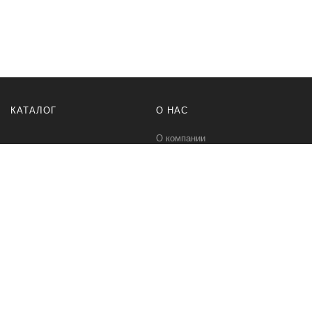
КАТАЛОГ
О НАС
О компании
Контакты
ПОМОЩЬ
МЫ В СЕТИ
Политика безопасности
Вконтакте
Условия соглашения
Телеграм канал