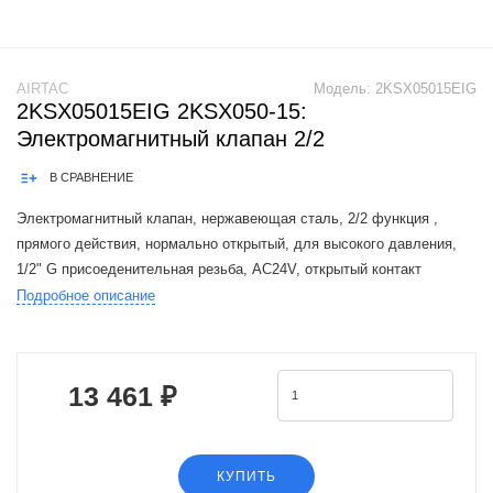
AIRTAC
Модель:
2KSX05015EIG
2KSX05015EIG 2KSX050-15:
Электромагнитный клапан 2/2
В СРАВНЕНИЕ
Электромагнитный клапан, нержавеющая сталь, 2/2 функция ,
прямого действия, нормально открытый, для высокого давления,
1/2" G присоеденительная резьба, AC24V, открытый контакт
Подробное описание
The Airtac 2KS valve series is a functional replacement for the SMC
VX2 series
13 461 ₽
КУПИТЬ