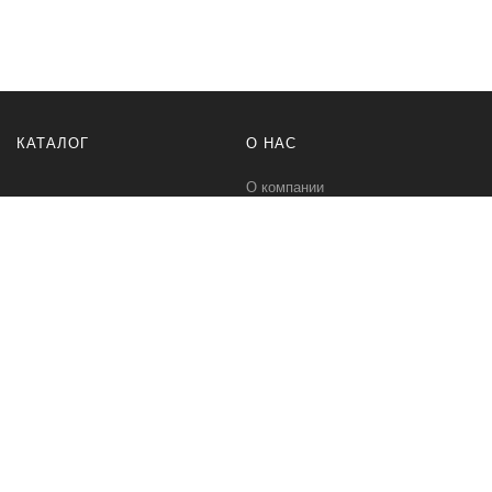
КАТАЛОГ
О НАС
О компании
Контакты
ПОМОЩЬ
МЫ В СЕТИ
Политика безопасности
Вконтакте
Условия соглашения
Телеграм канал
Qwind- интернет-магазин промышленного оборудования и средств
для автоматизации технологических процессов.